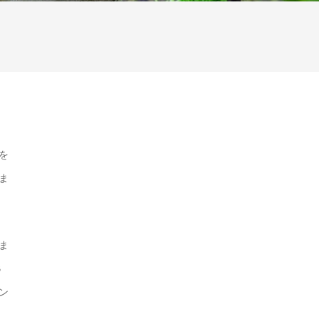
を
ま
ま
B
ン